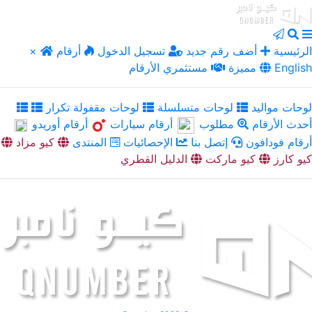
الرئيسية
أضف رقم جديد
تسجيل الدخول
أرقام
×
English
مميزة
مستثمري الأرقام
لوحات مواليد
لوحات متسلسلة
لوحات مقفولة تكرار
أحدث الأرقام
مطلوب
أرقام سيارات
أرقام أوريدو
أرقام فودافون
إتصل بنا
الإحصائيات
المنتدى
كيو مزاد
كيو كارز
كيو ماركت
الدليل القطري