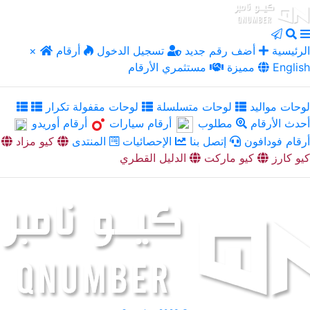
الرئيسية
أضف رقم جديد
تسجيل الدخول
أرقام
×
English
مميزة
مستثمري الأرقام
لوحات مواليد
لوحات متسلسلة
لوحات مقفولة تكرار
أحدث الأرقام
مطلوب
أرقام سيارات
أرقام أوريدو
أرقام فودافون
إتصل بنا
الإحصائيات
المنتدى
كيو مزاد
كيو كارز
كيو ماركت
الدليل القطري