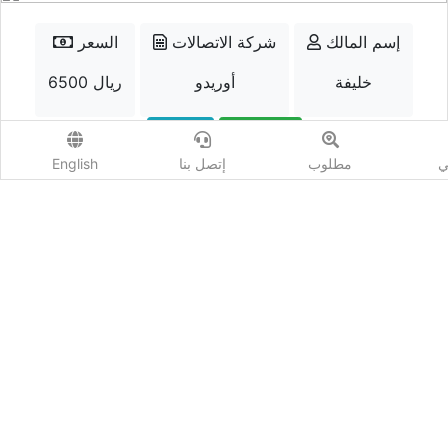
إسم المالك
شركة الاتصالات
السعر
خليفة
أوريدو
6500 ريال
الواتسب
إتصل
ي
مطلوب
إتصل بنا
English
أضف مزايدة
المشاهدات :
3071
شارك :
كيو نمبر - Qnumber