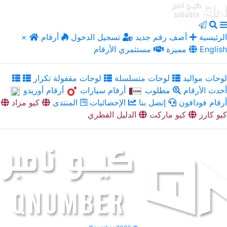
الرئيسية
أضف رقم جديد
تسجيل الدخول
أرقام
×
English
مميزة
مستثمري الأرقام
لوحات مواليد
لوحات متسلسلة
لوحات مقفولة تكرار
أحدث الأرقام
مطلوب
أرقام سيارات
أرقام أوريدو
أرقام فودافون
إتصل بنا
الإحصائيات
المنتدى
كيو مزاد
كيو كارز
كيو ماركت
الدليل القطري