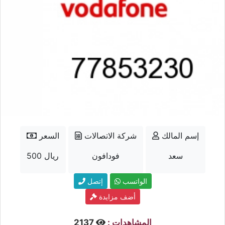
إسم المالك
شركة الاتصالات
السعر
سعد
فودافون
500 ريال
الواتسب
إتصل
أضف مزايدة
المشاهدات :
2137