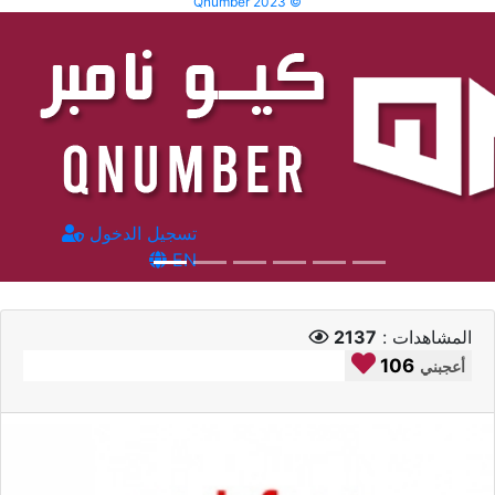
Qnumber 2023 ©
تسجيل الدخول
EN
المشاهدات :
2137
106
أعجبني