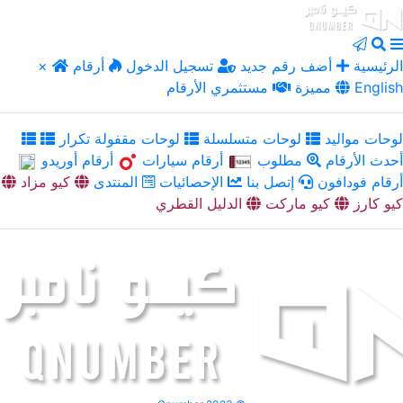
الرئيسية
أضف رقم جديد
تسجيل الدخول
أرقام
×
English
مميزة
مستثمري الأرقام
لوحات مواليد
لوحات متسلسلة
لوحات مقفولة تكرار
أحدث الأرقام
مطلوب
أرقام سيارات
أرقام أوريدو
أرقام فودافون
إتصل بنا
الإحصائيات
المنتدى
كيو مزاد
كيو كارز
كيو ماركت
الدليل القطري