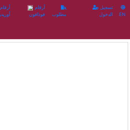
تسجيل
أرقام
EN
الدخول
مطلوب
فودافون
أوريدو