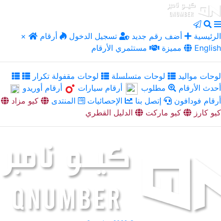
الرئيسية
أضف رقم جديد
تسجيل الدخول
أرقام
×
English
مميزة
مستثمري الأرقام
لوحات مواليد
لوحات متسلسلة
لوحات مقفولة تكرار
أحدث الأرقام
مطلوب
أرقام سيارات
أرقام أوريدو
أرقام فودافون
إتصل بنا
الإحصائيات
المنتدى
كيو مزاد
كيو كارز
كيو ماركت
الدليل القطري