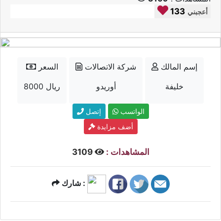
133
أعجبني
إسم المالك
شركة الاتصالات
السعر
خليفة
أوريدو
8000 ريال
الواتسب
إتصل
أضف مزايدة
المشاهدات :
3109
شارك :