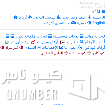
الرئيسية
أضف رقم جديد
تسجيل الدخول
أرقام
×
English
مميزة
مستثمري الأرقام
لوحات مواليد
لوحات متسلسلة
لوحات مقفولة تكرار
أحدث الأرقام
مطلوب
أرقام سيارات
أرقام أوريدو
أرقام فودافون
إتصل بنا
الإحصائيات
المنتدى
كيو مزاد
كيو كارز
كيو ماركت
الدليل القطري