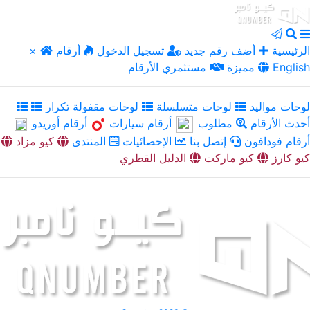
الرئيسية
أضف رقم جديد
تسجيل الدخول
أرقام
×
English
مميزة
مستثمري الأرقام
لوحات مواليد
لوحات متسلسلة
لوحات مقفولة تكرار
أحدث الأرقام
مطلوب
أرقام سيارات
أرقام أوريدو
أرقام فودافون
إتصل بنا
الإحصائيات
المنتدى
كيو مزاد
كيو كارز
كيو ماركت
الدليل القطري