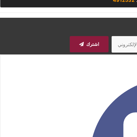
:
4912532
اشترك