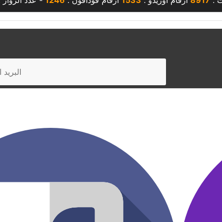
ت :
8917
أرقام أوريدو :
1533
أرقام فودافون :
1246
- عدد الزوار 