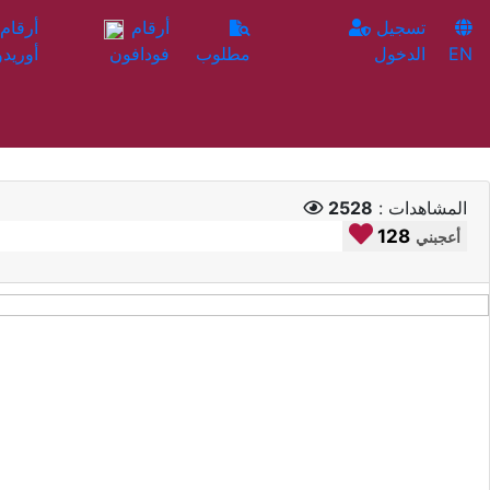
تسجيل
أرقام
EN
الدخول
مطلوب
فودافون
أوريدو
المشاهدات :
2528
128
أعجبني