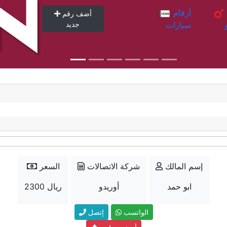
أرقام
أرقام
أضف رقم
سيارات
جديد
إسم المالك
شركة الاتصالات
السعر
ابو حمد
أوريدو
2300 ريال
الواتسب
إتصل