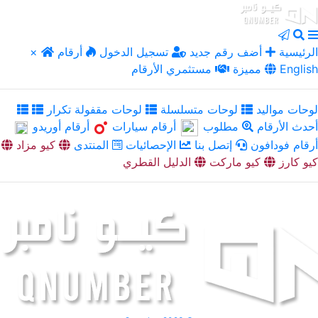
الرئيسية
أضف رقم جديد
تسجيل الدخول
أرقام
×
English
مميزة
مستثمري الأرقام
لوحات مواليد
لوحات متسلسلة
لوحات مقفولة تكرار
أحدث الأرقام
مطلوب
أرقام سيارات
أرقام أوريدو
أرقام فودافون
إتصل بنا
الإحصائيات
المنتدى
كيو مزاد
كيو كارز
كيو ماركت
الدليل القطري