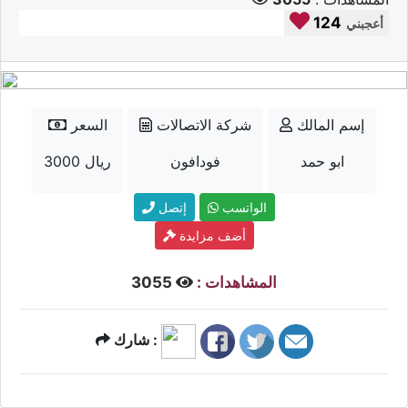
124
أعجبني
إسم المالك
شركة الاتصالات
السعر
ابو حمد
فودافون
3000 ريال
الواتسب
إتصل
أضف مزايدة
المشاهدات :
3055
شارك :