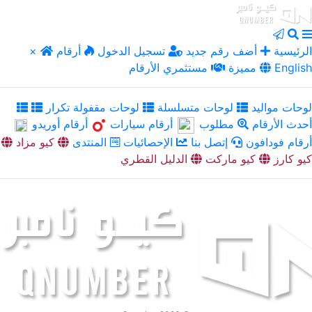
الرئيسية
أضف رقم جديد
تسجيل الدخول
أرقام
×
English
مميزة
مستثمري الأرقام
لوحات مواليد
لوحات متسلسلة
لوحات مقفولة تكرار
أحدث الأرقام
مطلوب
أرقام سيارات
أرقام أوريدو
أرقام فودافون
إتصل بنا
الإحصائيات
المنتدى
كيو مزاد
كيو كارز
كيو ماركت
الدليل القطري