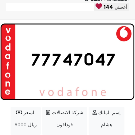
144
أعجبني
إسم المالك
شركة الاتصالات
السعر
هشام
فودافون
6000 ريال