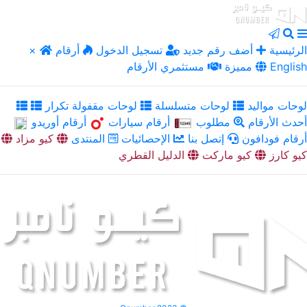
الرئيسية
أضف رقم جديد
تسجيل الدخول
أرقام
×
English
مميزة
مستثمري الأرقام
لوحات مواليد
لوحات متسلسلة
لوحات مقفولة تكرار
أحدث الأرقام
مطلوب
أرقام سيارات
أرقام أوريدو
أرقام فودافون
إتصل بنا
الإحصائيات
المنتدى
كيو مزاد
كيو كارز
كيو ماركت
الدليل القطري